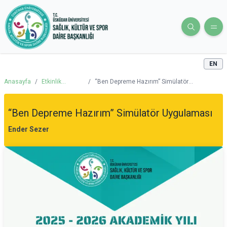
EN
Anasayfa
/
Etkinlik
/
“Ben Depreme Hazırım” Simülatör
Takvimi
Uygulaması
“Ben Depreme Hazırım” Simülatör Uygulaması
Ender Sezer