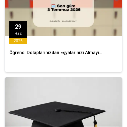
29
Haz
2026
Öğrenci Dolaplarınızdan Eşyalarınızı Almayı
Unutmayın! - Don’t Forget to Remove Your
Belongings from Your Lockers!