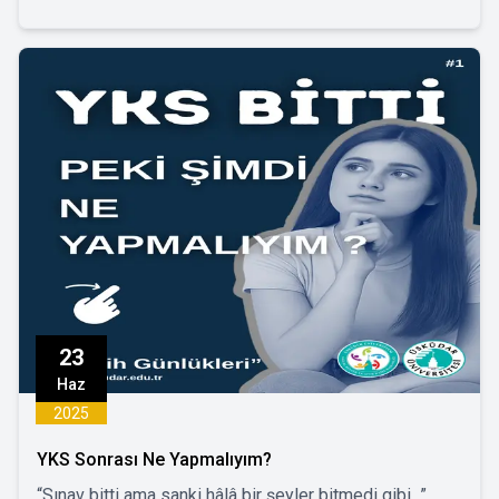
Bugün bir üniversiteli, yalnızca derslerde değil;
araştırma, planlama, içerik üretimi ve kişisel gelişim
alanlarında da yapay zekâ destekli araçlarla etkileşim
hâlinde.
Peki bu dönüşümün merkezinde “insan” nasıl
konumlanmalı?
23
Haz
2025
YKS Sonrası Ne Yapmalıyım?
“Sınav bitti ama sanki hâlâ bir şeyler bitmedi gibi...”