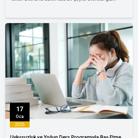
17
Oca
2025
Uykusuzluk ve Yoğun Ders Programıyla Baş Etme