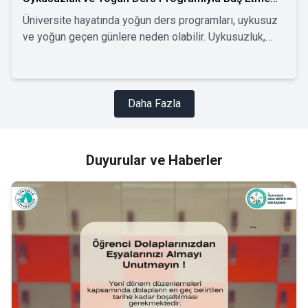
Yöntemleri
Üniversite hayatında yoğun ders programları, uykusuz
ve yoğun geçen günlere neden olabilir. Uykusuzluk,
stres ya da zaman yönetiminde yaşanan sorunlar
akademik performansı olumsuz etkileyebilir. Üstelik bu
yalnızca ders başarınızı değil sağlığı da tehdit eder.
Öyleyse, öğrenciler yoğun ders programıyla baş etmek
Daha Fazla
için neler yapabilir?
Duyurular ve Haberler