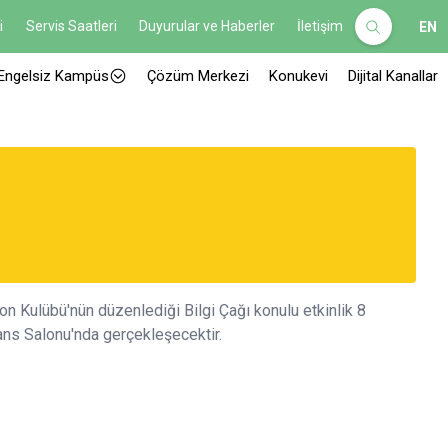
i
Servis Saatleri
Duyurular ve Haberler
İletişim
EN
Engelsiz Kampüs
Çözüm Merkezi
Konukevi
Dijital Kanallar
n Kulübü'nün düzenlediği Bilgi Çağı konulu etkinlik 8
ns Salonu'nda gerçekleşecektir.