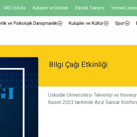
SKS UniLife
Kulüpler ve Destek
Etkinlik Takvimi
Yemek Listes
rlik ve Psikolojik Danışmanlık
Kulüpler ve Kültür
Spor
Bilgi Çağı Etkinliği
Üsküdar Üniversitesi Teknoloji ve İnovasyo
Kasım 2023 tarihinde Aziz Sancar Konfera