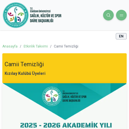
EN
Anasayfa
/
Etkinlik Takvimi
/
Camii Temizliği
Camii Temizliği
Kızılay Kulübü Üyeleri