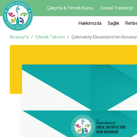
Çalışma & Yemek Bursu
Sosyal Transkript
Hakkımızda
Sağlık
Rehbe
Anasayfa
/
Etkinlik Takvimi
/
Çekmeköy Ekosistemi'nin Korunum