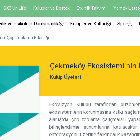
SKS UniLife
Kulüpler ve Destek
Etkinlik Takvimi
Yemek Listes
rlik ve Psikolojik Danışmanlık
Kulüpler ve Kültür
Spor
u: Çöp Toplama Etkinliği
Çekmeköy Ekosistemi'nin 
Kulüp Üyeleri
EkoVizyon Kulübü tarafından düzenlen
ekosistemlerin korunmasına katkı sağlam
alanlarda çöp toplama çalışmaları yapa
bilinçlendirme sunumlarına katılacaktır
entegrasyonu üzerine farkındalık kazandı