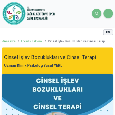
EN
Anasayfa
/
Etkinlik Takvimi
/
Cinsel İşlev Bozuklukları ve Cinsel Terapi
Cinsel İşlev Bozuklukları ve Cinsel Terapi
Uzman Klinik Psikolog Yusuf YERLİ