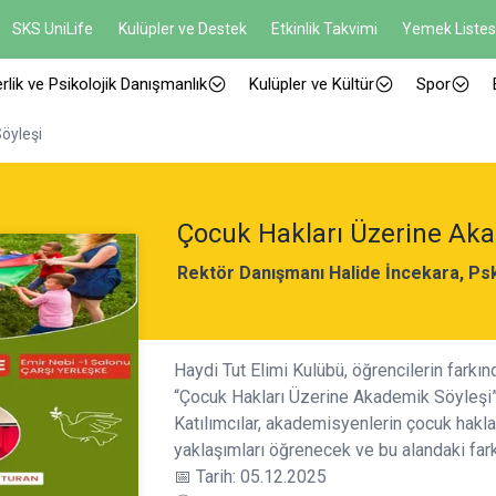
SKS UniLife
Kulüpler ve Destek
Etkinlik Takvimi
Yemek Listes
rlik ve Psikolojik Danışmanlık
Kulüpler ve Kültür
Spor
öyleşi
Çocuk Hakları Üzerine Aka
Rektör Danışmanı Halide İncekara, Psk
Haydi Tut Elimi Kulübü, öğrencilerin farkın
“Çocuk Hakları Üzerine Akademik Söyleşi” 
Katılımcılar, akademisyenlerin çocuk hakla
yaklaşımları öğrenecek ve bu alandaki farkı
📅 Tarih: 05.12.2025