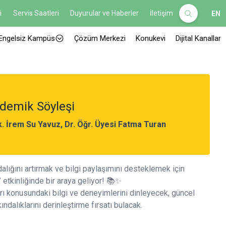
i
Servis Saatleri
Duyurular ve Haberler
İletişim
EN
Engelsiz Kampüs
Çözüm Merkezi
Konukevi
Dijital Kanallar
demik Söyleşi
. İrem Su Yavuz, Dr. Öğr. Üyesi Fatma Turan
dalığını artırmak ve bilgi paylaşımını desteklemek için
etkinliğinde bir araya geliyor! 📚✨
rı konusundaki bilgi ve deneyimlerini dinleyecek, güncel
ndalıklarını derinleştirme fırsatı bulacak.