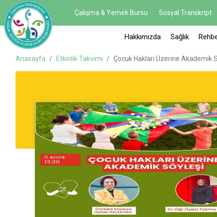
Çalışma & Yemek Bursu
Sosyal Transkript
Hakkımızda
Sağlık
Rehbe
Anasayfa
/
Etkinlik Takvimi
/
Çocuk Hakları Üzerine Akademik S