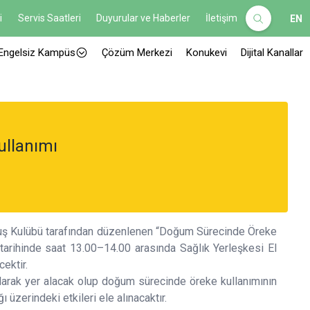
i
Servis Saatleri
Duyurular ve Haberler
İletişim
EN
Engelsiz Kampüs
Çözüm Merkezi
Konukevi
Dijital Kanallar
llanımı
uş Kulübü tarafından düzenlenen “Doğum Sürecinde Öreke
6 tarihinde saat 13.00–14.00 arasında Sağlık Yerleşkesi El
ektir.
arak yer alacak olup doğum sürecinde öreke kullanımının
üzerindeki etkileri ele alınacaktır.