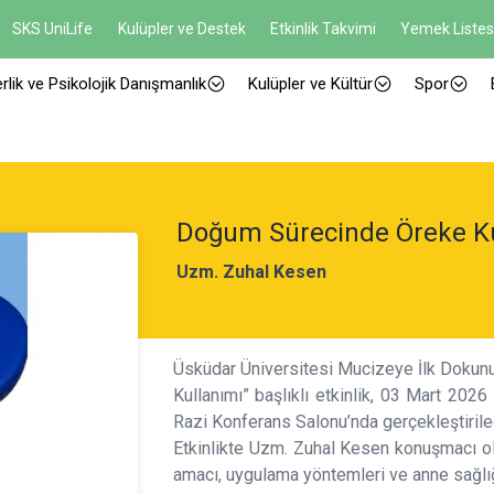
SKS UniLife
Kulüpler ve Destek
Etkinlik Takvimi
Yemek Listes
rlik ve Psikolojik Danışmanlık
Kulüpler ve Kültür
Spor
Doğum Sürecinde Öreke Ku
Uzm. Zuhal Kesen
Üsküdar Üniversitesi Mucizeye İlk Dokun
Kullanımı” başlıklı etkinlik, 03 Mart 202
Razi Konferans Salonu’nda gerçekleştirilec
Etkinlikte Uzm. Zuhal Kesen konuşmacı ol
amacı, uygulama yöntemleri ve anne sağlığı 