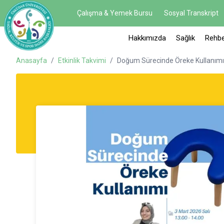
Çalışma & Yemek Bursu
Sosyal Transkript
Hakkımızda
Sağlık
Rehbe
Anasayfa
/
Etkinlik Takvimi
/
Doğum Sürecinde Öreke Kullanımı