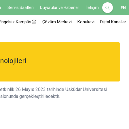
i
Servis Saatleri
Duyurular ve Haberler
İletişim
EN
Engelsiz Kampüs
Çözüm Merkezi
Konukevi
Dijital Kanallar
olojileri
 etkinlik 26 Mayıs 2023 tarihinde Üsküdar Üniversitesi
onunda gerçekleştirilecektir.