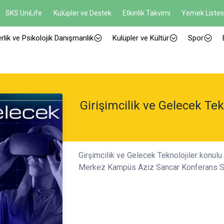
SKS UniLife
Kulüpler ve Destek
Etkinlik Takvimi
Yemek Listes
rlik ve Psikolojik Danışmanlık
Kulüpler ve Kültür
Spor
i
Girişimcilik ve Gelecek Tekn
Girşimcilik ve Gelecek Teknolojiler konulu
Merkez Kampüs Aziz Sancar Konferans Sal