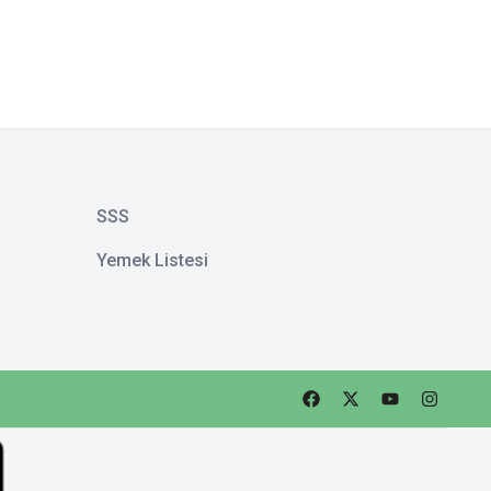
SSS
Yemek Listesi
Faceebok
Twitter
Youtube
Instagra