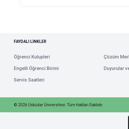
FAYDALI LINKLER
Öğrenci Kulupleri
Çözüm Mer
Engelli Öğrenci Birimi
Duyurular v
Servis Saatleri
©
2026
Üsküdar Üniversitesi
.
Tüm Hakları Saklıdır.