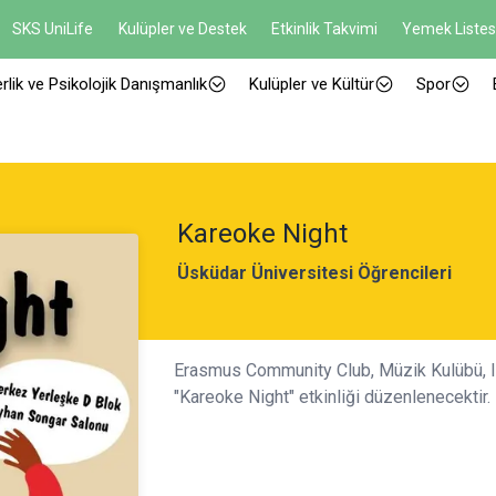
SKS UniLife
Kulüpler ve Destek
Etkinlik Takvimi
Yemek Listes
rlik ve Psikolojik Danışmanlık
Kulüpler ve Kültür
Spor
Kareoke Night
Üsküdar Üniversitesi Öğrencileri
Erasmus Community Club, Müzik Kulübü, Int
"Kareoke Night" etkinliği düzenlenecektir. 