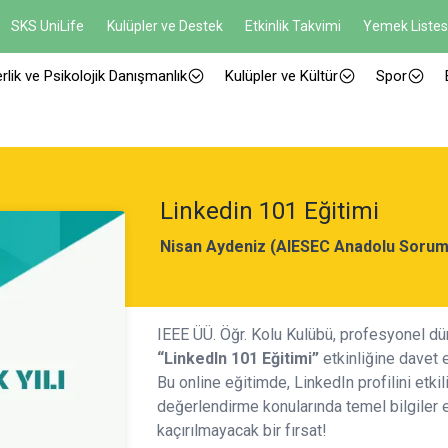
SKS UniLife
Kulüpler ve Destek
Etkinlik Takvimi
Yemek Listes
rlik ve Psikolojik Danışmanlık
Kulüpler ve Kültür
Spor
Linkedin 101 Eğitimi
Nisan Aydeniz (AIESEC Anadolu Sorum
IEEE ÜÜ. Öğr. Kolu Kulübü, profesyonel dü
“LinkedIn 101 Eğitimi”
etkinliğine davet e
Bu online eğitimde, LinkedIn profilini etkil
değerlendirme konularında temel bilgiler e
kaçırılmayacak bir fırsat!