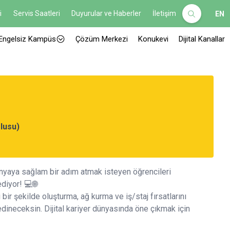
i
Servis Saatleri
Duyurular ve Haberler
İletişim
EN
Engelsiz Kampüs
Çözüm Merkezi
Konukevi
Dijital Kanallar
lusu)
nyaya sağlam bir adım atmak isteyen öğrencileri
diyor! 💻🌐
i bir şekilde oluşturma, ağ kurma ve iş/staj fırsatlarını
dineceksin. Dijital kariyer dünyasında öne çıkmak için