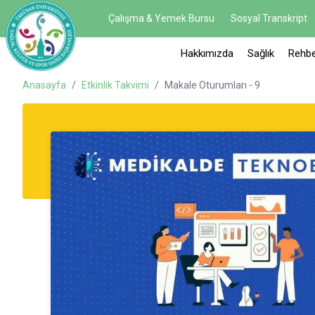
Çalışma & Yemek Bursu
Sosyal Transkript
Hakkımızda
Sağlık
Rehbe
Anasayfa
/
Etkinlik Takvimi
/
Makale Oturumları - 9