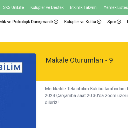
SKS UniLife
Kulüpler ve Destek
Etkinlik Takvimi
Yemek Listes
rlik ve Psikolojik Danışmanlık
Kulüpler ve Kültür
Spor
Makale Oturumları - 9
Medikalde Teknobilim Kulübü tarafından dü
2024 Çarşamba saat 20.30'da zoom üzerinde
dileriz!