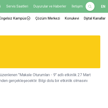
i
Servis Saatleri
Duyurular ve Haberler
İletişim
EN
Engelsiz Kampüs
Çözüm Merkezi
Konukevi
Dijital Kanallar
zenlenen "Makale Oturumları - 9" adlı etkinlik 27 Mart
n gerçekleşecektir. Bilgi dolu bir etkinlik olmasını