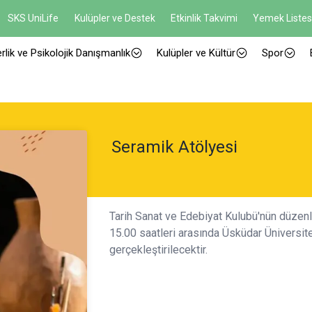
SKS UniLife
Kulüpler ve Destek
Etkinlik Takvimi
Yemek Listes
rlik ve Psikolojik Danışmanlık
Kulüpler ve Kültür
Spor
Seramik Atölyesi
Tarih Sanat ve Edebiyat Kulubü'nün düzenl
15.00 saatleri arasında Üsküdar Üniversit
gerçekleştirilecektir.