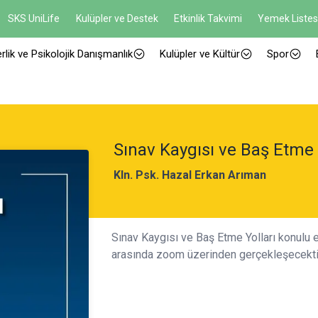
SKS UniLife
Kulüpler ve Destek
Etkinlik Takvimi
Yemek Listes
rlik ve Psikolojik Danışmanlık
Kulüpler ve Kültür
Spor
Sınav Kaygısı ve Baş Etme 
Kln. Psk. Hazal Erkan Arıman
Sınav Kaygısı ve Baş Etme Yolları konulu 
arasında zoom üzerinden gerçekleşecekti