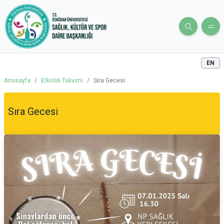
EN
Anasayfa
/
Etkinlik Takvimi
/
Sıra Gecesi
Sıra Gecesi