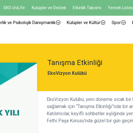
SKS UniLife
Kulüpler ve Destek
Etkinlik Takvimi
Yemek Listes
rlik ve Psikolojik Danışmanlık
Kulüpler ve Kültür
Spor
Tanışma Etkinliği
EkoVizyon Kulübü
EkoVizyon Kulübü, yeni döneme sıcak bir b
sağlamak için “Tanışma Etkinliği”nde bir a
Katılımcılar, keyifli sohbetler eşliğinde y
Fethi Paşa Korusu’nda güzel bir gün geçirm