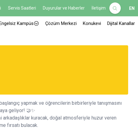
i
Servis Saatleri
Duyurular ve Haberler
İletişim
EN
Engelsiz Kampüs
Çözüm Merkezi
Konukevi
Dijital Kanallar
aşlangıç yapmak ve öğrencilerin birbirleriyle tanışmasını
raya geliyor! 🤝✨
eni arkadaşlıklar kuracak, doğal atmosferiyle huzur veren
e fırsatı bulacak.