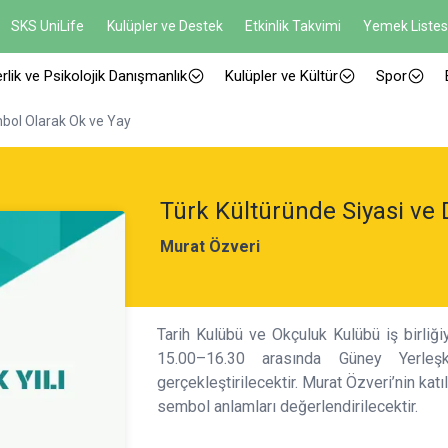
SKS UniLife
Kulüpler ve Destek
Etkinlik Takvimi
Yemek Listes
rlik ve Psikolojik Danışmanlık
Kulüpler ve Kültür
Spor
mbol Olarak Ok ve Yay
Türk Kültüründe Siyasi ve 
Murat Özveri
Tarih Kulübü ve Okçuluk Kulübü iş birliğ
15.00–16.30 arasında Güney Yerle
gerçekleştirilecektir. Murat Özveri’nin katı
sembol anlamları değerlendirilecektir.