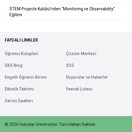
STEM Projects Kulübü’nden “Monitoring ve Observability”
Eğitimi
FAYDALI LINKLER
Öğrenci Kulupleri
Çözüm Merkezi
SKS Blog
SSS
Engelli Öğrenci Birimi
Duyurular ve Haberler
Etkinlik Takvimi
Yemek Listesi
Servis Saatleri
©
2026
Üsküdar Üniversitesi
.
Tüm Hakları Saklıdır.