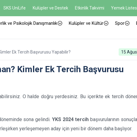
SKS UniLife
Kulüpler ve Destek
Etkinlik Takvimi
Yemek Listes
rlik ve Psikolojik Danışmanlık
Kulüpler ve Kültür
Spor
imler Ek Tercih Başvurusu Yapabilir?
15 Ağus
an? Kimler Ek Tercih Başvurusu
lirsiniz. O halde doğru yerdesiniz. Bu içerikte ek tercih döne
döneminde sona gelindi.
YKS 2024 tercih
başvurularının sonuçl
erleşirken yerleşemeyen aday için yeni bir dönem daha başlıyor.