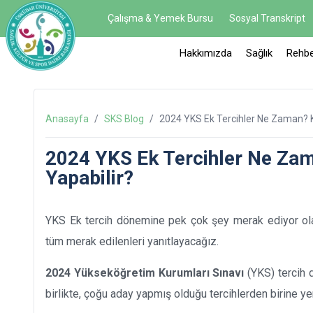
Çalışma & Yemek Bursu
Sosyal Transkript
Hakkımızda
Sağlık
Rehbe
Anasayfa
/
SKS Blog
/
2024 YKS Ek Tercihler Ne Zaman? K
2024 YKS Ek Tercihler Ne Zam
Yapabilir?
YKS Ek tercih dönemine pek çok şey merak ediyor olabi
tüm merak edilenleri yanıtlayacağız.
2024 Yükseköğretim Kurumları Sınavı
(YKS) tercih 
birlikte, çoğu aday yapmış olduğu tercihlerden birine y