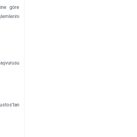
ine göre
emlerini
başvurusu
ğustos’tan