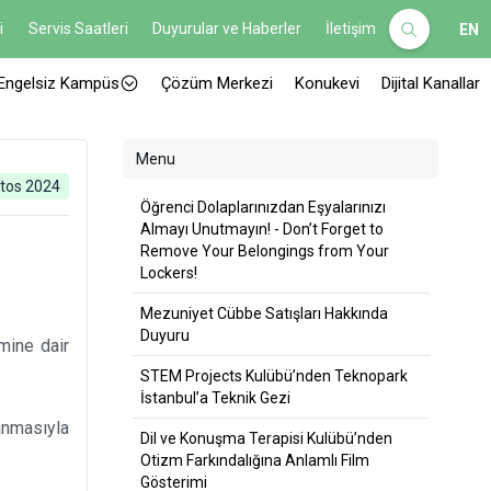
i
Servis Saatleri
Duyurular ve Haberler
İletişim
EN
Engelsiz Kampüs
Çözüm Merkezi
Konukevi
Dijital Kanallar
Menu
tos 2024
Öğrenci Dolaplarınızdan Eşyalarınızı
Almayı Unutmayın! - Don’t Forget to
Remove Your Belongings from Your
Lockers!
Mezuniyet Cübbe Satışları Hakkında
Duyuru
mine dair
STEM Projects Kulübü’nden Teknopark
İstanbul’a Teknik Gezi
anmasıyla
Dil ve Konuşma Terapisi Kulübü’nden
Otizm Farkındalığına Anlamlı Film
Gösterimi