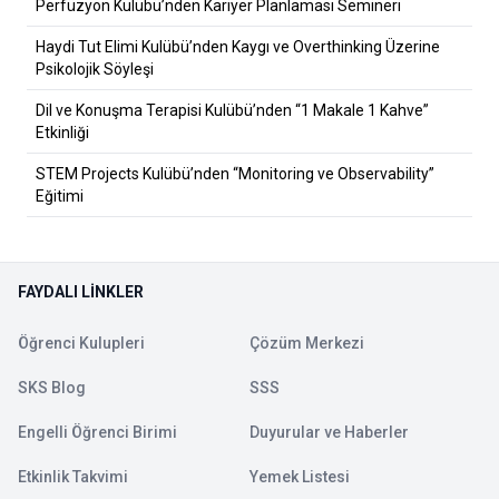
Perfüzyon Kulübü’nden Kariyer Planlaması Semineri
Haydi Tut Elimi Kulübü’nden Kaygı ve Overthinking Üzerine
Psikolojik Söyleşi
Dil ve Konuşma Terapisi Kulübü’nden “1 Makale 1 Kahve”
Etkinliği
STEM Projects Kulübü’nden “Monitoring ve Observability”
Eğitimi
FAYDALI LINKLER
Öğrenci Kulupleri
Çözüm Merkezi
SKS Blog
SSS
Engelli Öğrenci Birimi
Duyurular ve Haberler
Etkinlik Takvimi
Yemek Listesi