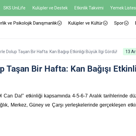
SKS UniLife
Kulüpler ve Destek
Etkinlik Takvimi
Yemek Listes
rlik ve Psikolojik Danışmanlık
Kulüpler ve Kültür
Spor
e Dolup Taşan Bir Hafta: Kan Bağışı Etkinliği Büyük İlgi Gördü!
13 Ar
 Taşan Bir Hafta: Kan Bağışı Etkinl
 Can Da!" etkinliği kapsamında 4-5-6-7 Aralık tarihlerinde d
 Sağlık, Merkez, Güney ve Çarşı yerleşkelerinde gerçekleşen etki