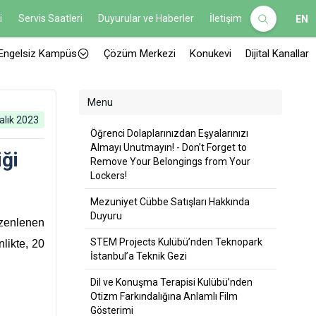
i
Servis Saatleri
Duyurular ve Haberler
İletişim
EN
Engelsiz Kampüs
Çözüm Merkezi
Konukevi
Dijital Kanallar
Menu
alık 2023
Öğrenci Dolaplarınızdan Eşyalarınızı
Almayı Unutmayın! - Don’t Forget to
iği
Remove Your Belongings from Your
Lockers!
Mezuniyet Cübbe Satışları Hakkında
Duyuru
üzenlenen
STEM Projects Kulübü’nden Teknopark
nlikte, 20
İstanbul’a Teknik Gezi
Dil ve Konuşma Terapisi Kulübü’nden
Otizm Farkındalığına Anlamlı Film
Gösterimi