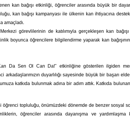
lenen kan bağışı etkinliği, öğrenciler arasında büyük bir day
pluluğu, kan bağışı kampanyası ile ülkenin kan ihtiyacına deste
 da amaçladı.
erkezi görevlilerinin de katılımıyla gerçekleşen kan bağışı e
etkinlik boyunca öğrencilere bilgilendirme yaparak kan bağışını
 "Kan Da Sen Ol Can Da!" etkinliğine gösterilen ilgiden m
nci arkadaşlarımızın duyarlılığı sayesinde büyük bir başarı elde
mumuza katkıda bulunmak adına bir adım attık. Katkıda buluna
tesi öğrenci topluluğu, önümüzdeki dönemde de benzer sosyal s
kinliklerin, öğrenciler arasında dayanışma ve yardımlaşma 