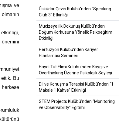
anışma ve
Üsküdar Çeviri Kulübü’nden “Speaking
k olmanın
Club 3” Etkinliği
Mucizeye İlk Dokunuş Kulübü’nden
Doğum Korkusuna Yönelik Psikoeğitim
tkinliği,
Etkinliği
n önemini
Perfüzyon Kulübü’nden Kariyer
Planlaması Semineri
Haydi Tut Elimi Kulübü’nden Kaygı ve
emnuniyet
Overthinking Üzerine Psikolojik Söyleşi
 ettik. Bu
Dil ve Konuşma Terapisi Kulübü’nden “1
n herkese
Makale 1 Kahve” Etkinliği
STEM Projects Kulübü’nden “Monitoring
ve Observability” Eğitimi
orumluluk
kültürünü