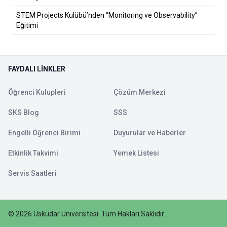
STEM Projects Kulübü’nden “Monitoring ve Observability”
Eğitimi
FAYDALI LINKLER
Öğrenci Kulupleri
Çözüm Merkezi
SKS Blog
SSS
Engelli Öğrenci Birimi
Duyurular ve Haberler
Etkinlik Takvimi
Yemek Listesi
Servis Saatleri
©
2026
Üsküdar Üniversitesi
.
Tüm Hakları Saklıdır.