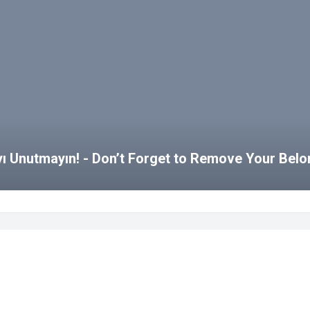
ayı Unutmayın! - Don’t Forget to Remove Your Bel
kezi
SKS Blog
e Haberler
Etkinlik Takvimi