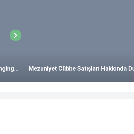
ongings
Mezuniyet Cübbe Satışları Hakkında D
SSS
Yemek Listesi