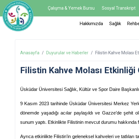
Çalışma & Yemek Bursu
Sosyal Transkript
Hakkımızda
Sağlık
Rehbe
Anasayfa
/
Duyurular ve Haberler
/
Filistin Kahve Molası Et
Filistin Kahve Molası Etkinliği 
Üsküdar Üniversitesi Sağlık, Kültür ve Spor Daire Başkanlığı
9 Kasım 2023 tarihinde Üsküdar Üniversitesi Merkez Yerleşk
dönemde yaşadığı acılar paylaşıldı ve Gazze’de şehit olan Fili
sunum yaptı. Etkinlikte Filistinin mevcut durumu hakkında f
Ayrıca etkinlikte Filistin’in geleneksel kahveleri ve tatlıları 