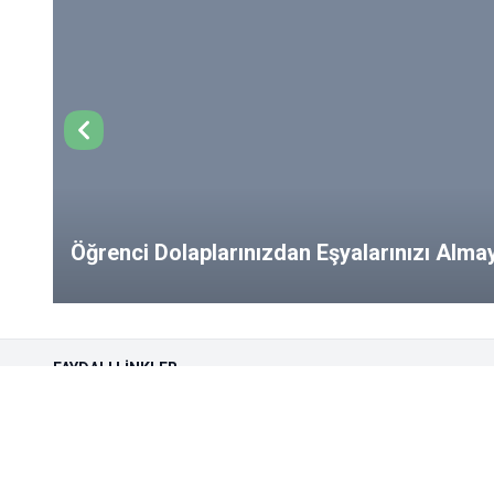
Öğrenci Dolaplarınızdan Eşyalarınızı Alm
from Your Lockers!
FAYDALI LINKLER
Öğrenci Kulupleri
Çözüm Mer
Engelli Öğrenci Birimi
Duyurular v