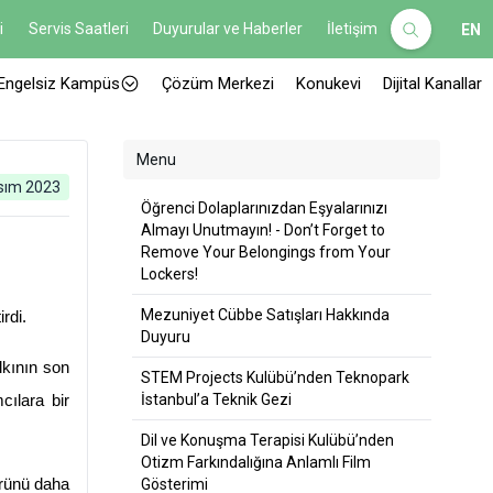
i
Servis Saatleri
Duyurular ve Haberler
İletişim
EN
Engelsiz Kampüs
Çözüm Merkezi
Konukevi
Dijital Kanallar
Menu
sım 2023
Öğrenci Dolaplarınızdan Eşyalarınızı
Almayı Unutmayın! - Don’t Forget to
Remove Your Belongings from Your
Lockers!
Mezuniyet Cübbe Satışları Hakkında
rdi.
Duyuru
kının son 
STEM Projects Kulübü’nden Teknopark
İstanbul’a Teknik Gezi
cılara bir 
Dil ve Konuşma Terapisi Kulübü’nden
Otizm Farkındalığına Anlamlı Film
ürünü daha 
Gösterimi