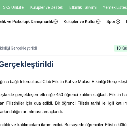
SKS UniLife
Kulüpler ve Destek
Etkinlik Takvimi
Yemek Listes
rlik ve Psikolojik Danışmanlık
Kulüpler ve Kültür
Spor
kinliği Gerçekleştirildi
10 Ka
Gerçekleştirildi
’na bağlı Intercultural Club Filistin Kahve Molası Etkinliği Gerçekleşti
e’de gerçekleşen etkinliğe 450 öğrenci katılım sağladı. Filistin hal
stinliler için dua edildi. Bir öğrenci Filistin tarihi ile ilgili katılım
arkındalığın artırılması amaçlandı.
tanıtıldı ve katılımcılara ikram edildi. Bu sayede öğrenciler Filistin kült