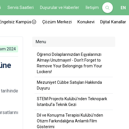
i
Servis Saatleri
Duyurular ve Haberler
İletişim
EN
Engelsiz Kampüs
Çözüm Merkezi
Konukevi
Dijital Kanallar
Menu
sım 2024
Öğrenci Dolaplarınızdan Eşyalarınızı
Almayı Unutmayın! - Don’t Forget to
züne
Remove Your Belongings from Your
Lockers!
Mezuniyet Cübbe Satışları Hakkında
Duyuru
tarihinde
STEM Projects Kulübü’nden Teknopark
İstanbul’a Teknik Gezi
rsatlarını
Dil ve Konuşma Terapisi Kulübü’nden
Otizm Farkındalığına Anlamlı Film
Gösterimi