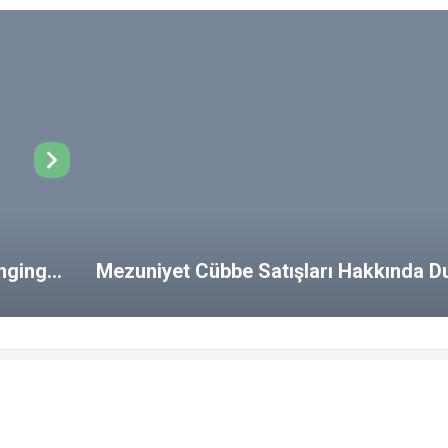
ongings
Mezuniyet Cübbe Satışları Hakkında D
SSS