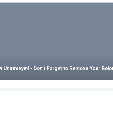
ayı Unutmayın! - Don’t Forget to Remove Your Bel
kezi
SKS Blog