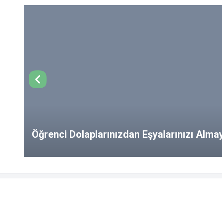
Öğrenci Dolaplarınızdan Eşyalarınızı Alm
from Your Lockers!
FAYDALI LINKLER
Öğrenci Kulupleri
Çözüm Mer