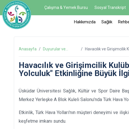
Çalışma & Yemek Bursu
Sosyal Transkript
Hakkımızda
Sağlık
Rehbe
Anasayfa
/
Duyurular ve
/
Havacılık ve Girişimcilik
Haberler
Büyük İlgi
Havacılık ve Girişimcilik Kulü
Yolculuk" Etkinliğine Büyük İlg
Üsküdar Üniversitesi Sağlık, Kültür ve Spor Daire Baş
Merkez Yerleşke A Blok Kuleli Salonu’nda Türk Hava Yoll
Etkinlik, Türk Hava Yolları'nın müşteri deneyimi ve ilişk
keşfetme imkanı sundu.