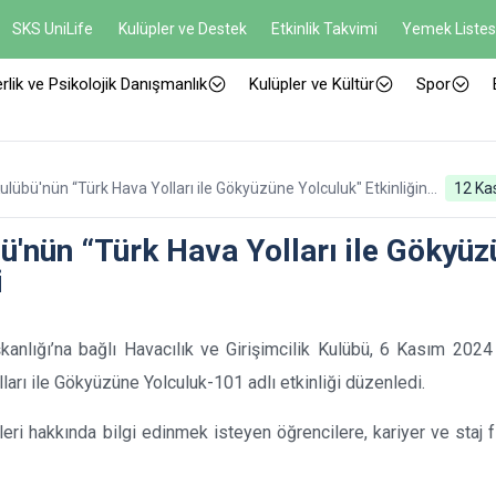
SKS UniLife
Kulüpler ve Destek
Etkinlik Takvimi
Yemek Listes
rlik ve Psikolojik Danışmanlık
Kulüpler ve Kültür
Spor
 Kulübü'nün “Türk Hava Yolları ile Gökyüzüne Yolculuk" Etkinliğine
12 Ka
bü'nün “Türk Hava Yolları ile Gökyü
i
kanlığı’na bağlı Havacılık ve Girişimcilik Kulübü, 6 Kasım 2024 
arı ile Gökyüzüne Yolculuk-101 adlı etkinliği düzenledi.
ileri hakkında bilgi edinmek isteyen öğrencilere, kariyer ve staj fı