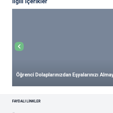
İlgili İçerikler
Öğrenci Dolaplarınızdan Eşyalarınızı Alm
from Your Lockers!
FAYDALI LINKLER