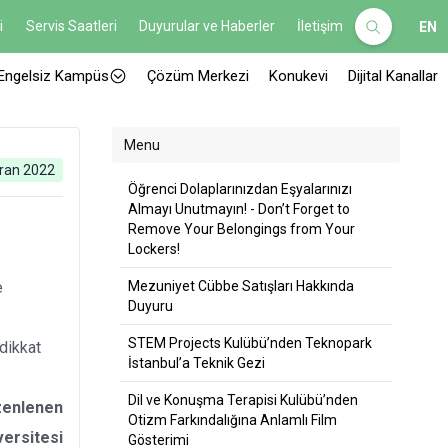
i
Servis Saatleri
Duyurular ve Haberler
İletişim
EN
Engelsiz Kampüs
Çözüm Merkezi
Konukevi
Dijital Kanallar
Menu
ran 2022
Öğrenci Dolaplarınızdan Eşyalarınızı
Almayı Unutmayın! - Don’t Forget to
Remove Your Belongings from Your
Lockers!
e
Mezuniyet Cübbe Satışları Hakkında
Duyuru
STEM Projects Kulübü’nden Teknopark
dikkat
İstanbul’a Teknik Gezi
Dil ve Konuşma Terapisi Kulübü’nden
üzenlenen
Otizm Farkındalığına Anlamlı Film
ersitesi
Gösterimi