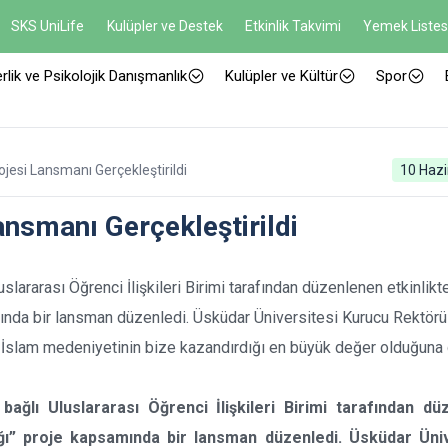
SKS UniLife
Kulüpler ve Destek
Etkinlik Takvimi
Yemek Listes
rlik ve Psikolojik Danışmanlık
Kulüpler ve Kültür
Spor
ojesi Lansmanı Gerçekleştirildi
10 Hazi
ansmanı Gerçekleştirildi
slararası Öğrenci İlişkileri Birimi tarafından düzenlenen etkinlikt
ında bir lansman düzenledi. Üsküdar Üniversitesi Kurucu Rektörü
ın İslam medeniyetinin bize kazandırdığı en büyük değer olduğuna 
bağlı Uluslararası Öğrenci İlişkileri Birimi tarafından d
ığı” proje kapsamında bir lansman düzenledi. Üsküdar Üniv