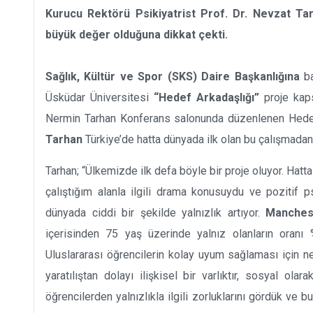
Kurucu Rektörü Psikiyatrist Prof. Dr. Nevzat Ta
büyük değer olduğuna dikkat çekti.
Sağlık, Kültür ve Spor (SKS) Daire Başkanlığına
b
Üsküdar Üniversitesi
“Hedef Arkadaşlığı”
proje kaps
Nermin Tarhan Konferans salonunda düzenlenen Hedef
Tarhan
Türkiye’de hatta dünyada ilk olan bu çalışmadan
Tarhan; “Ülkemizde ilk defa böyle bir proje oluyor. Hatt
çalıştığım alanla ilgili drama konusuydu ve pozitif p
dünyada ciddi bir şekilde yalnızlık artıyor.
Manchest
içerisinden 75 yaş üzerinde yalnız olanların oranı %7
Uluslararası öğrencilerin kolay uyum sağlaması için ne
yaratılıştan dolayı ilişkisel bir varlıktır, sosyal ol
öğrencilerden yalnızlıkla ilgili zorluklarını gördük ve 