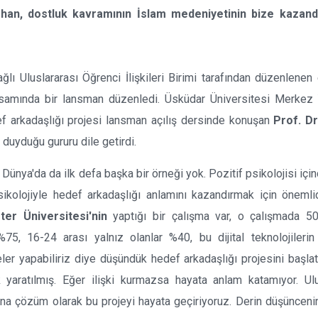
rhan, dostluk kavramının İslam medeniyetinin bize kazandı
ağlı Uluslararası Öğrenci İlişkileri Birimi tarafından düzenlenen 
amında bir lansman düzenledi. Üsküdar Üniversitesi Merkez 
 arkadaşlığı projesi lansman açılış dersinde konuşan
Prof. D
 duyduğu gururu dile getirdi.
a Dünya'da da ilk defa başka bir örneği yok. Pozitif psikolojisi iç
sikolojiyle hedef arkadaşlığı anlamını kazandırmak için önemlid
er Üniversitesi'nin
yaptığı bir çalışma var, o çalışmada 50
5, 16-24 arası yalnız olanlar %40, bu dijital teknolojilerin e
ler yapabiliriz diye düşündük hedef arkadaşlığı projesini başlat
arak yaratılmış. Eğer ilişki kurmazsa hayata anlam katamıyor. Ul
buna çözüm olarak bu projeyi hayata geçiriyoruz. Derin düşüncenin