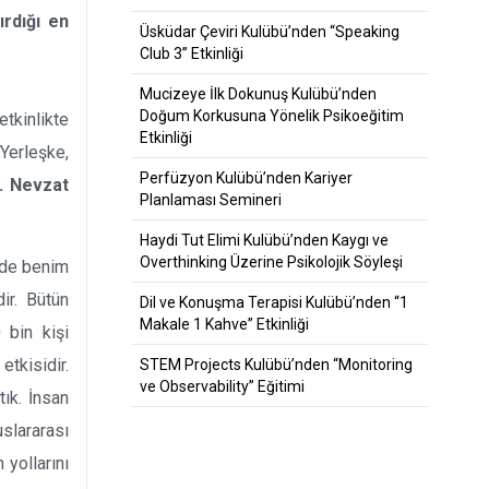
rdığı en
Üsküdar Çeviri Kulübü’nden “Speaking
Club 3” Etkinliği
Mucizeye İlk Dokunuş Kulübü’nden
Doğum Korkusuna Yönelik Psikoeğitim
etkinlikte
Etkinliği
Yerleşke,
Perfüzyon Kulübü’nden Kariyer
r. Nevzat
Planlaması Semineri
Haydi Tut Elimi Kulübü’nden Kaygı ve
Overthinking Üzerine Psikolojik Söyleşi
inde benim
ir. Bütün
Dil ve Konuşma Terapisi Kulübü’nden “1
Makale 1 Kahve” Etkinliği
 bin kişi
tkisidir.
STEM Projects Kulübü’nden “Monitoring
ve Observability” Eğitimi
tık. İnsan
uslararası
 yollarını