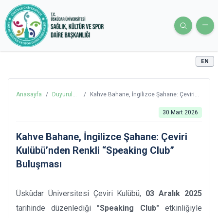
EN
Anasayfa
/
Duyurular
/
Kahve Bahane, İngilizce Şahane: Çeviri
ve
Kulübü’nden Renkli “Speaking Club”
Haberler
Buluşması
30 Mart 2026
Kahve Bahane, İngilizce Şahane: Çeviri
Kulübü’nden Renkli “Speaking Club”
Buluşması
Üsküdar Üniversitesi Çeviri Kulübü,
03 Aralık 2025
tarihinde düzenlediği
"Speaking Club"
etkinliğiyle