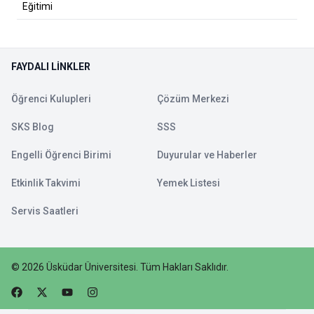
Eğitimi
FAYDALI LINKLER
Öğrenci Kulupleri
Çözüm Merkezi
SKS Blog
SSS
Engelli Öğrenci Birimi
Duyurular ve Haberler
Etkinlik Takvimi
Yemek Listesi
Servis Saatleri
©
2026
Üsküdar Üniversitesi
.
Tüm Hakları Saklıdır.
Faceebok
Twitter
Youtube
Instagram