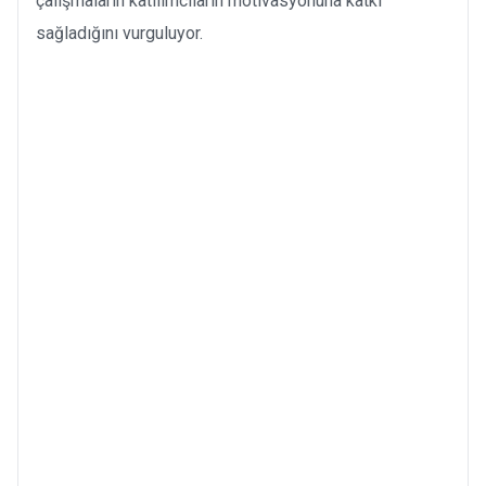
çalışmaların katılımcıların motivasyonuna katkı
sağladığını vurguluyor.