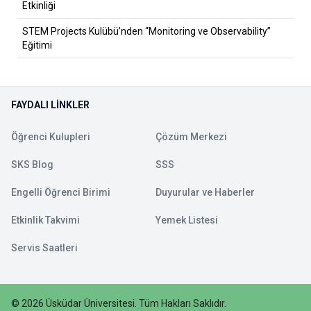
Etkinliği
STEM Projects Kulübü’nden “Monitoring ve Observability”
Eğitimi
FAYDALI LINKLER
Öğrenci Kulupleri
Çözüm Merkezi
SKS Blog
SSS
Engelli Öğrenci Birimi
Duyurular ve Haberler
Etkinlik Takvimi
Yemek Listesi
Servis Saatleri
©
2026
Üsküdar Üniversitesi
.
Tüm Hakları Saklıdır.