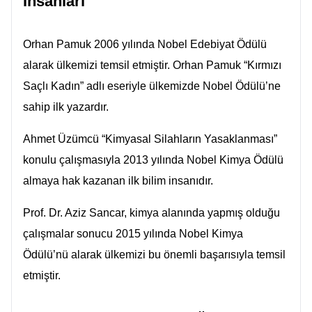
İnsanları
Orhan Pamuk 2006 yılında Nobel Edebiyat Ödülü
alarak ülkemizi temsil etmiştir. Orhan Pamuk “Kırmızı
Saçlı Kadın” adlı eseriyle ülkemizde Nobel Ödülü’ne
sahip ilk yazardır.
Ahmet Üzümcü “Kimyasal Silahların Yasaklanması”
konulu çalışmasıyla 2013 yılında Nobel Kimya Ödülü
almaya hak kazanan ilk bilim insanıdır.
Prof. Dr. Aziz Sancar, kimya alanında yapmış olduğu
çalışmalar sonucu 2015 yılında Nobel Kimya
Ödülü’nü alarak ülkemizi bu önemli başarısıyla temsil
etmiştir.