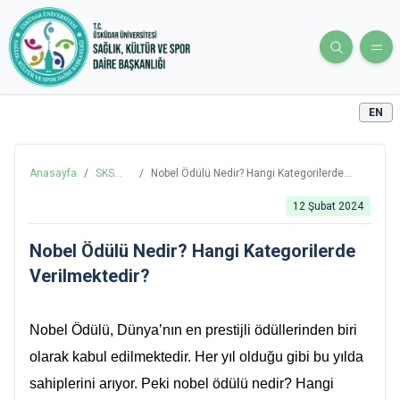
EN
Anasayfa
/
SKS
/
Nobel Ödülü Nedir? Hangi Kategorilerde
Blog
Verilmektedir?
12 Şubat 2024
Nobel Ödülü Nedir? Hangi Kategorilerde
Verilmektedir?
Nobel Ödülü, Dünya’nın en prestijli ödüllerinden biri
olarak kabul edilmektedir. Her yıl olduğu gibi bu yılda
sahiplerini arıyor. Peki nobel ödülü nedir? Hangi