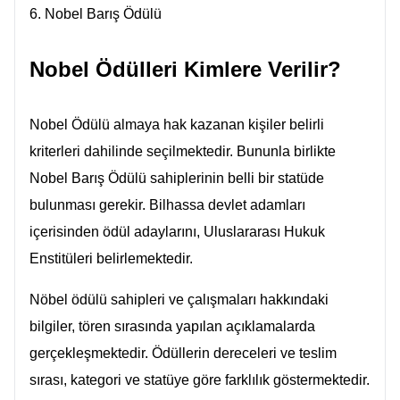
6.
Nobel Barış Ödülü
Nobel Ödülleri Kimlere Verilir?
Nobel Ödülü almaya hak kazanan kişiler belirli
kriterleri dahilinde seçilmektedir. Bununla birlikte
Nobel Barış Ödülü sahiplerinin belli bir statüde
bulunması gerekir. Bilhassa devlet adamları
içerisinden ödül adaylarını, Uluslararası Hukuk
Enstitüleri belirlemektedir.
Nöbel ödülü sahipleri ve çalışmaları hakkındaki
bilgiler, tören sırasında yapılan açıklamalarda
gerçekleşmektedir. Ödüllerin dereceleri ve teslim
sırası, kategori ve statüye göre farklılık göstermektedir.