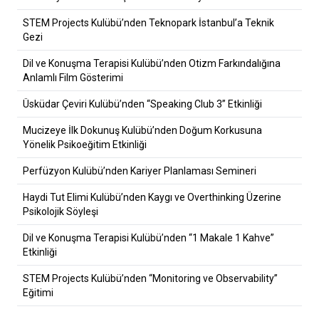
STEM Projects Kulübü’nden Teknopark İstanbul’a Teknik
Gezi
Dil ve Konuşma Terapisi Kulübü’nden Otizm Farkındalığına
Anlamlı Film Gösterimi
Üsküdar Çeviri Kulübü’nden “Speaking Club 3” Etkinliği
Mucizeye İlk Dokunuş Kulübü’nden Doğum Korkusuna
Yönelik Psikoeğitim Etkinliği
Perfüzyon Kulübü’nden Kariyer Planlaması Semineri
Haydi Tut Elimi Kulübü’nden Kaygı ve Overthinking Üzerine
Psikolojik Söyleşi
Dil ve Konuşma Terapisi Kulübü’nden “1 Makale 1 Kahve”
Etkinliği
STEM Projects Kulübü’nden “Monitoring ve Observability”
Eğitimi