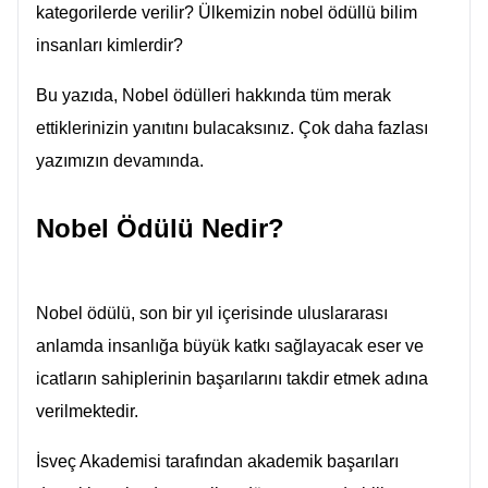
kategorilerde verilir? Ülkemizin nobel ödüllü bilim
insanları kimlerdir?
Bu yazıda, Nobel ödülleri hakkında tüm merak
ettiklerinizin yanıtını bulacaksınız. Çok daha fazlası
yazımızın devamında.
Nobel Ödülü Nedir?
Nobel ödülü, son bir yıl içerisinde uluslararası
anlamda insanlığa büyük katkı sağlayacak eser ve
icatların sahiplerinin başarılarını takdir etmek adına
verilmektedir.
İsveç Akademisi tarafından akademik başarıları