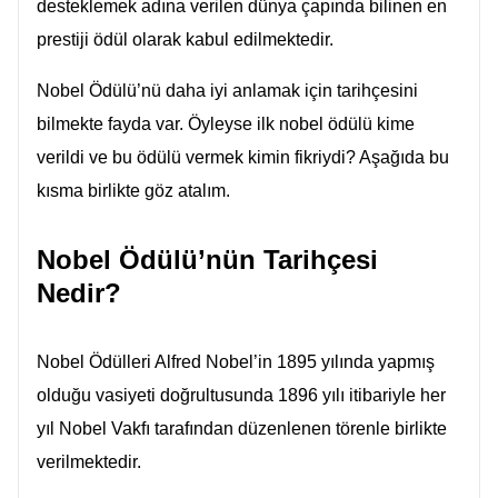
desteklemek adına verilen dünya çapında bilinen en
prestiji ödül olarak kabul edilmektedir.
Nobel Ödülü’nü daha iyi anlamak için tarihçesini
bilmekte fayda var. Öyleyse ilk nobel ödülü kime
verildi ve bu ödülü vermek kimin fikriydi? Aşağıda bu
kısma birlikte göz atalım.
Nobel Ödülü’nün Tarihçesi
Nedir?
Nobel Ödülleri Alfred Nobel’in 1895 yılında yapmış
olduğu vasiyeti doğrultusunda 1896 yılı itibariyle her
yıl Nobel Vakfı tarafından düzenlenen törenle birlikte
verilmektedir.