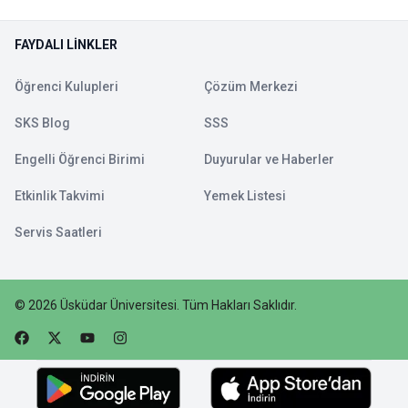
FAYDALI LINKLER
Öğrenci Kulupleri
Çözüm Merkezi
SKS Blog
SSS
Engelli Öğrenci Birimi
Duyurular ve Haberler
Etkinlik Takvimi
Yemek Listesi
Servis Saatleri
©
2026
Üsküdar Üniversitesi
.
Tüm Hakları Saklıdır.
Faceebok
Twitter
Youtube
Instagram