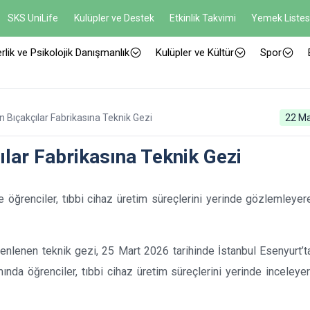
SKS UniLife
Kulüpler ve Destek
Etkinlik Takvimi
Yemek Listes
rlik ve Psikolojik Danışmanlık
Kulüpler ve Kültür
Spor
 Bıçakçılar Fabrikasına Teknik Gezi
22 Ma
lar Fabrikasına Teknik Gezi
öğrenciler, tıbbi cihaz üretim süreçlerini yerinde gözlemleyer
nlenen teknik gezi, 25 Mart 2026 tarihinde İstanbul Esenyurt’t
mında öğrenciler, tıbbi cihaz üretim süreçlerini yerinde inceleye