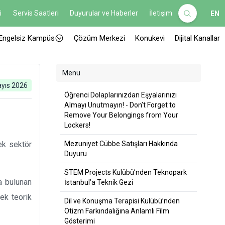
i
Servis Saatleri
Duyurular ve Haberler
İletişim
EN
Engelsiz Kampüs
Çözüm Merkezi
Konukevi
Dijital Kanallar
Menu
yıs 2026
Öğrenci Dolaplarınızdan Eşyalarınızı
Almayı Unutmayın! - Don’t Forget to
Remove Your Belongings from Your
Lockers!
ek sektör
Mezuniyet Cübbe Satışları Hakkında
Duyuru
STEM Projects Kulübü’nden Teknopark
a bulunan
İstanbul’a Teknik Gezi
rek teorik
Dil ve Konuşma Terapisi Kulübü’nden
Otizm Farkındalığına Anlamlı Film
Gösterimi