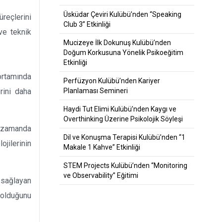
Üsküdar Çeviri Kulübü’nden “Speaking
reçlerini
Club 3” Etkinliği
 ve teknik
Mucizeye İlk Dokunuş Kulübü’nden
Doğum Korkusuna Yönelik Psikoeğitim
Etkinliği
ortamında
Perfüzyon Kulübü’nden Kariyer
rini daha
Planlaması Semineri
Haydi Tut Elimi Kulübü’nden Kaygı ve
Overthinking Üzerine Psikolojik Söyleşi
nı zamanda
Dil ve Konuşma Terapisi Kulübü’nden “1
ojilerinin
Makale 1 Kahve” Etkinliği
STEM Projects Kulübü’nden “Monitoring
ve Observability” Eğitimi
 sağlayan
r olduğunu