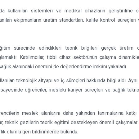
a kullanılan sistemleri ve medikal cihazların geliştirilme sü
anılan ekipmanların üretim standartları, kalite kontrol süreçleri
ğitim sürecinde edindikleri teorik bilgileri gerçek üretim 
amaktı. Katılımcılar, tıbbi cihaz sektörünün çalışma dinamikle
 sağlık alanındaki önemini de değerlendirme imkânı yakaladı.
lanılan teknolojik altyapı ve iş süreçleri hakkında bilgi aldı. Ay
sayesinde öğrenciler, mesleki kariyer süreçleri ve sağlık teknol
ğrencilerin meslek alanlarını daha yakından tanımalarına katkı
ar, teknik gezilerin teorik eğitimi destekleyen önemli çalışmala
ik olumlu geri bildirimlerde bulundu.