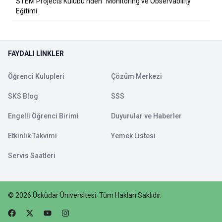
STEM Projects Kulübü’nden “Monitoring ve Observability”
Eğitimi
FAYDALI LINKLER
Öğrenci Kulupleri
Çözüm Merkezi
SKS Blog
SSS
Engelli Öğrenci Birimi
Duyurular ve Haberler
Etkinlik Takvimi
Yemek Listesi
Servis Saatleri
©
2026
Üsküdar Üniversitesi
.
Tüm Hakları Saklıdır.