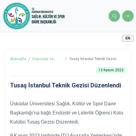
EN
Anasayfa
/
Duyurular ve
/
Tusaş İstanbul Teknik Gezisi
Haberler
Düzenlendi
13 Kasım 2023
Tusaş İstanbul Teknik Gezisi Düzenlendi
Üsküdar Üniversitesi Sağlık, Kültür ve Spor Daire
Başkanlığı’na bağlı Endüstri ve Liderlik Öğrenci Kolu
Kulübü Tusaş Gezisi Düzenledi.
9 Kasım 2023 tarihinde İTÜ Ayazağa Yerleşkesi’nde