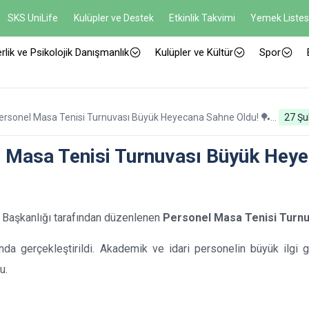
SKS UniLife
Kulüpler ve Destek
Etkinlik Takvimi
Yemek Listes
rlik ve Psikolojik Danışmanlık
Kulüpler ve Kültür
Spor
 Tenisi Turnuvası Büyük Heyecana Sahne Oldu! 🏓
27 Şu
l Masa Tenisi Turnuvası Büyük Hey
e Başkanlığı tarafından düzenlenen
Personel Masa Tenisi Turnu
da gerçekleştirildi. Akademik ve idari personelin büyük ilgi g
u.