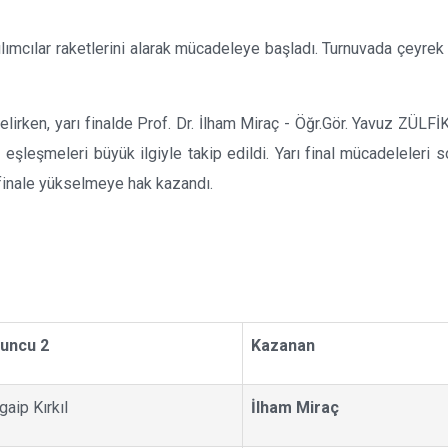
ılımcılar raketlerini alarak mücadeleye başladı. Turnuvada çeyrek f
kselirken, yarı finalde Prof. Dr. İlham Miraç - Öğr.Gör. Yavuz ZÜ
 eşleşmeleri büyük ilgiyle takip edildi. Yarı final mücadeleleri
inale yükselmeye hak kazandı.
uncu 2
Kazanan
gaip Kırkıl
İlham Miraç