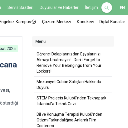
i
Servis Saatleri
Duyurular ve Haberler
İletişim
EN
Engelsiz Kampüs
Çözüm Merkezi
Konukevi
Dijital Kanallar
Menu
bat 2025
Öğrenci Dolaplarınızdan Eşyalarınızı
Almayı Unutmayın! - Don’t Forget to
ecana
Remove Your Belongings from Your
Lockers!
Mezuniyet Cübbe Satışları Hakkında
Duyuru
vası,
STEM Projects Kulübü’nden Teknopark
österdiği
İstanbul’a Teknik Gezi
Dil ve Konuşma Terapisi Kulübü’nden
Otizm Farkındalığına Anlamlı Film
Gösterimi