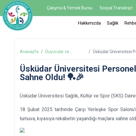
Çalışma & Yemek Bursu
Sosyal Transkript
Hakkımızda
Sağlık
Rehbe
Anasayfa
/
Duyurular ve
/
Üsküdar Üniversitesi Personel Masa
Haberler
🎉
Üsküdar Üniversitesi Persone
Sahne Oldu! 🏓🎉
Üsküdar Üniversitesi Sağlık, Kültür ve Spor (SKS) Dair
18 Şubat 2025 tarihinde Çarşı Yerleşke Spor Salonu’n
turnuva, kıyasıya rekabetin yaşandığı maçlara sahne old