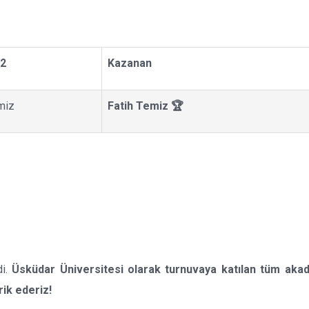
 2
Kazanan
miz
Fatih Temiz 🏆
di.
Üsküdar Üniversitesi olarak turnuvaya katılan tüm aka
rik ederiz!