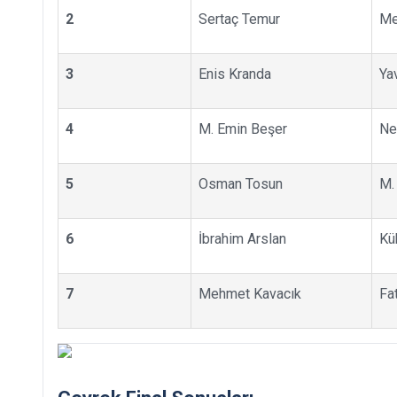
2
Sertaç Temur
Me
3
Enis Kranda
Ya
4
M. Emin Beşer
Ne
5
Osman Tosun
M.
6
İbrahim Arslan
Kü
7
Mehmet Kavacık
Fa