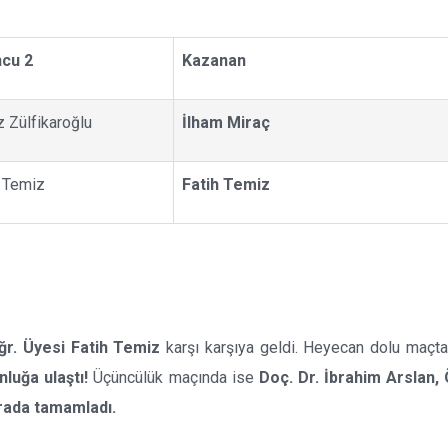
cu 2
Kazanan
 Zülfikaroğlu
İlham Miraç
h Temiz
Fatih Temiz
ğr. Üyesi Fatih Temiz
karşı karşıya geldi. Heyecan dolu maçt
luğa ulaştı!
Üçüncülük maçında ise
Doç. Dr. İbrahim Arslan, 
rada tamamladı.