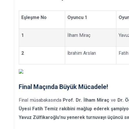
Eşleşme No
Oyuncu 1
Oyun
1
İlham Miraç
Yavuz
2
İbrahim Arslan
Fati
Final Maçında Büyük Mücadele!
Final müsabakasında
Prof. Dr. İlham Miraç
ve
Dr. Ö
Üyesi Fatih Temiz rakibini mağlup ederek şampiyon
Yavuz Zülfikaroğlu’nu yenerek turnuvayı üçüncü sı