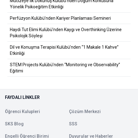
Mucizeye İlk Dokunuş Kulübü’nden Doğum Korkusuna
Yönelik Psikoeğitim Etkinliği
Perfüzyon Kulübü’nden Kariyer Planlaması Semineri
Haydi Tut Elimi Kulübü’nden Kaygı ve Overthinking Üzerine
Psikolojik Söyleşi
Dil ve Konuşma Terapisi Kulübü’nden “1 Makale 1 Kahve”
Etkinliği
STEM Projects Kulübü’nden “Monitoring ve Observability”
Eğitimi
FAYDALI LINKLER
Öğrenci Kulupleri
Çözüm Merkezi
SKS Blog
SSS
Engelli Öğrenci Birimi
Duyurular ve Haberler