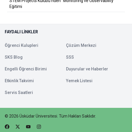
STEM Projects Kulübü’nden “Monitoring ve Observability”
Eğitimi
FAYDALI LINKLER
Öğrenci Kulupleri
Çözüm Merkezi
SKS Blog
SSS
Engelli Öğrenci Birimi
Duyurular ve Haberler
Etkinlik Takvimi
Yemek Listesi
Servis Saatleri
©
2026
Üsküdar Üniversitesi
.
Tüm Hakları Saklıdır.