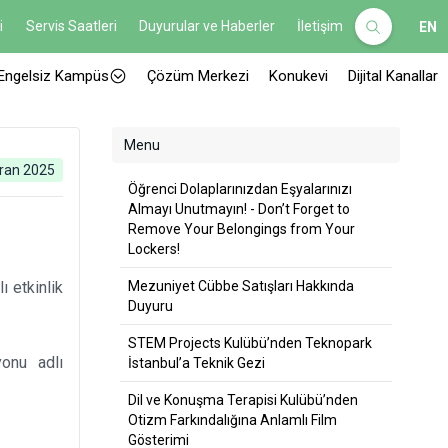
i
Servis Saatleri
Duyurular ve Haberler
İletişim
EN
Engelsiz Kampüs
Çözüm Merkezi
Konukevi
Dijital Kanallar
Menu
ran 2025
Öğrenci Dolaplarınızdan Eşyalarınızı
Almayı Unutmayın! - Don’t Forget to
Remove Your Belongings from Your
Lockers!
ı etkinlik
Mezuniyet Cübbe Satışları Hakkında
Duyuru
STEM Projects Kulübü’nden Teknopark
yonu adlı
İstanbul’a Teknik Gezi
Dil ve Konuşma Terapisi Kulübü’nden
Otizm Farkındalığına Anlamlı Film
Gösterimi