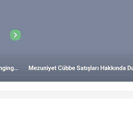
ongings
Mezuniyet Cübbe Satışları Hakkında D
SSS
Yemek Listesi