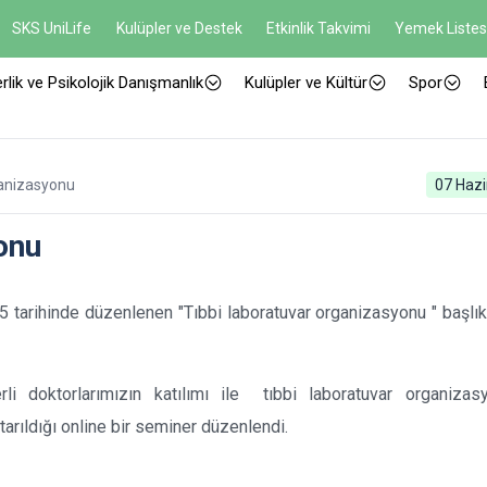
SKS UniLife
Kulüpler ve Destek
Etkinlik Takvimi
Yemek Listes
rlik ve Psikolojik Danışmanlık
Kulüpler ve Kültür
Spor
ganizasyonu
07 Hazi
onu
 tarihinde düzenlenen "Tıbbi laboratuvar organizasyonu " başlıkl
rli doktorlarımızın katılımı ile tıbbi laboratuvar organizas
ktarıldığı online bir seminer düzenlendi.