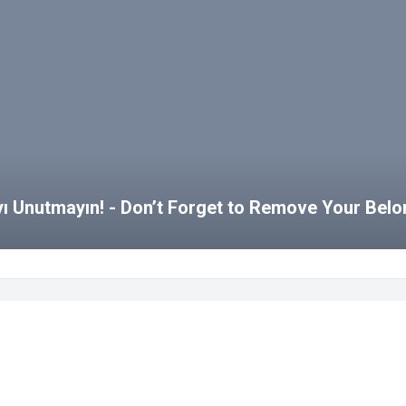
ayı Unutmayın! - Don’t Forget to Remove Your Bel
kezi
SKS Blog
e Haberler
Etkinlik Takvimi