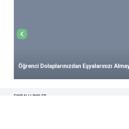
Öğrenci Dolaplarınızdan Eşyalarınızı Alm
from Your Lockers!
FAYDALI LINKLER
Öğrenci Kulupleri
Çözüm Mer
Engelli Öğrenci Birimi
Duyurular v