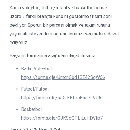
Kadın voleybol, futbol/futsal ve basketbol olmak
üzere 3 farklı branşta kendini gösterme fırsatı seni
bekliyor. Sporun bir parçası olmak ve takım ruhunu
yaşamak isteyen tüm öğrencilerimizi seçmelere davet
ediyoruz.
Başvuru formlarına aşağıdan ulaşabilirsiniz:
Kadın Voleybol:
https://forms.gle/UmcnGbd1SE42SqW66
Futbol/Futsal:
https://forms.gle/ssGrEET7cBns7FVU6
Basketbol:
https://forms.gle/GJKSoQPLiLuHDVfp7
Tarih:
23 - 28 Ekim 2024