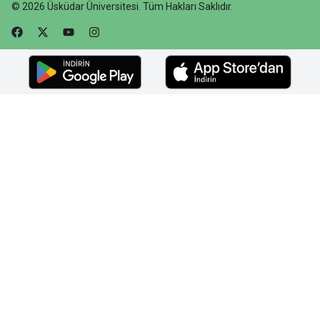
©
2026
Üsküdar Üniversitesi
.
Tüm Hakları Saklıdır.
Faceebok
Twitter
Youtube
Instagram