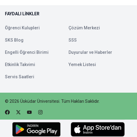
FAYDALI LINKLER
Öğrenci Kulupleri
Çözüm Merkezi
SKS Blog
SSS
Engelli Öğrenci Birimi
Duyurular ve Haberler
Etkinlik Takvimi
Yemek Listesi
Servis Saatleri
©
2026
Üsküdar Üniversitesi
.
Tüm Hakları Saklıdır.
Faceebok
Twitter
Youtube
Instagram