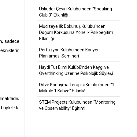
Üsküdar Çeviri Kulübü’nden “Speaking
Club 3” Etkinliği
Mucizeye İlk Dokunuş Kulübü’nden
Doğum Korkusuna Yönelik Psikoeğitim
Etkinliği
n, sadece 
Perfüzyon Kulübü’nden Kariyer
kniklerin 
Planlaması Semineri
Haydi Tut Elimi Kulübü’nden Kaygı ve
Overthinking Üzerine Psikolojik Söyleşi
Dil ve Konuşma Terapisi Kulübü’nden “1
Makale 1 Kahve” Etkinliği
lmaktadır. 
STEM Projects Kulübü’nden “Monitoring
öylelikle 
ve Observability” Eğitimi