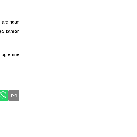
 ardından 
oşa zaman 
k öğrenme 