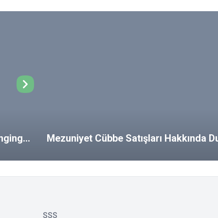
ongings
Mezuniyet Cübbe Satışları Hakkında D
SSS