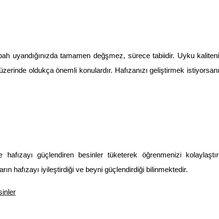
abah uyandığınızda tamamen değşmez, sürece tabiidir. Uyku kaliteniz,
üzerinde oldukça önemli konulardır. Hafızanızı geliştirmek istiyorsan
afızayı güçlendiren besinler tüketerek öğrenmenizi kolaylaştırabi
n hafızayı iyileştirdiği ve beyni güçlendirdiği bilinmektedir.
inler