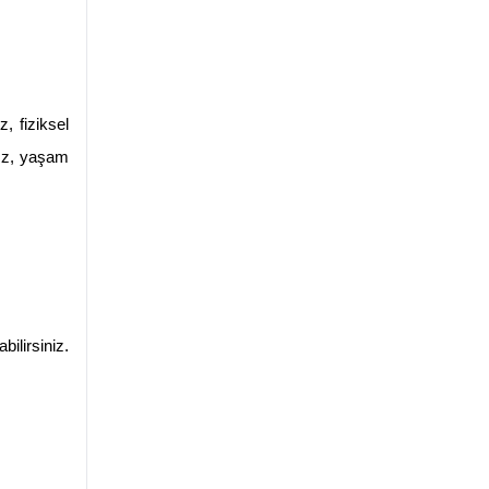
 fiziksel 
ız, yaşam 
lirsiniz. 