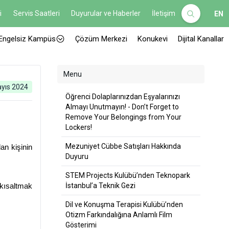
i
Servis Saatleri
Duyurular ve Haberler
İletişim
EN
Engelsiz Kampüs
Çözüm Merkezi
Konukevi
Dijital Kanallar
Menu
yıs 2024
Öğrenci Dolaplarınızdan Eşyalarınızı
Almayı Unutmayın! - Don’t Forget to
Remove Your Belongings from Your
Lockers!
Mezuniyet Cübbe Satışları Hakkında
n kişinin 
Duyuru
STEM Projects Kulübü’nden Teknopark
İstanbul’a Teknik Gezi
kısaltmak 
Dil ve Konuşma Terapisi Kulübü’nden
Otizm Farkındalığına Anlamlı Film
Gösterimi