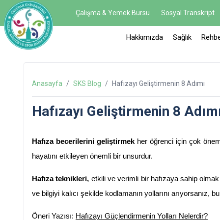
Çalışma & Yemek Bursu
Sosyal Transkript
Hakkımızda
Sağlık
Rehbe
Anasayfa
/
SKS Blog
/
Hafızayı Geliştirmenin 8 Adımı
Hafızayı Geliştirmenin 8 Adım
Hafıza becerilerini geliştirmek
 her öğrenci için çok önem
hayatını etkileyen önemli bir unsurdur.
Hafıza teknikleri, 
etkili ve verimli bir hafızaya sahip olma
ve bilgiyi kalıcı şekilde kodlamanın yollarını arıyorsanız, b
Öneri Yazısı: 
Hafızayı Güçlendirmenin Yolları Nelerdir?