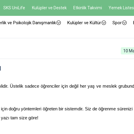
SKS UniLife
Kulüpler ve Destek
Etkinlik Takvimi
Yemek Listes
rlik ve Psikolojik Danışmanlık
Kulüpler ve Kültür
Spor
10 Ma
ı
lidir. Üstelik sadece öğrenciler için değil her yaş ve meslek grubunda
k için doğru yöntemleri öğreten bir sistemdir. Siz de öğrenme sürenizi 
u yazı tam size göre!