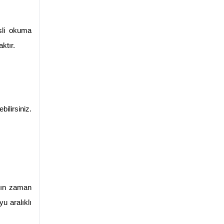
sli okuma 
ktır.
lirsiniz. 
nın zaman 
 aralıklı 