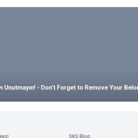
ayı Unutmayın! - Don’t Forget to Remove Your Bel
kezi
SKS Blog