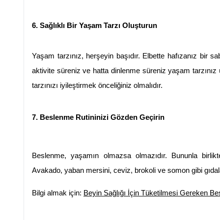
6. Sağlıklı Bir Yaşam Tarzı Oluşturun
Yaşam tarzınız, herşeyin başıdır. Elbette hafızanız bir s
aktivite süreniz ve hatta dinlenme süreniz yaşam tarzınız 
tarzınızı iyileştirmek önceliğiniz olmalıdır.
7. Beslenme Rutininizi Gözden Geçirin
Beslenme, yaşamın olmazsa olmazıdır. Bununla birlikte h
Avakado, yaban mersini, ceviz, brokoli ve somon gibi gıdaları
Bilgi almak için: 
Beyin Sağlığı İçin Tüketilmesi Gereken Bes